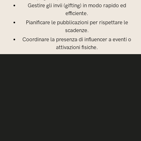
Gestire gli invii (gifting) in modo rapido ed
efficiente.
Pianificare le pubblicazioni per rispettare le
scadenze.
Coordinare la presenza di influencer a eventi o
attivazioni fisiche.
Il risultato: un'
esecuzione fluida, senza ritardi o sorprese, che
garantisce la soddisfazione di clienti e influencer.
4. Strumenti aggiuntivi per migliorare le nostre
campagne
Oltre alle soluzioni interne, ci affidiamo a strumenti esterni per
affinare le nostre analisi e gestire le campagne con ancora
maggiore precisione:
Per la gestione delle reti sociali
Hootsuite
: pianifica e gestisce le pubblicazioni su