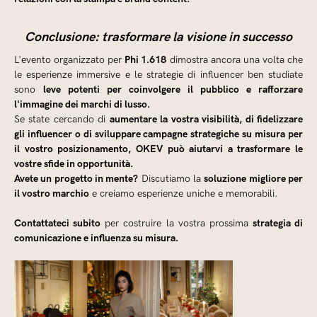
Conclusione: trasformare la visione in successo
Phi 1.618
L'evento organizzato per
dimostra ancora una volta che
le esperienze immersive e le strategie di influencer ben studiate
leve potenti per coinvolgere il pubblico e rafforzare
sono
l'immagine dei marchi di lusso.
aumentare la vostra visibilità, di fidelizzare
Se state cercando di
gli influencer o di sviluppare campagne strategiche su misura per
il vostro posizionamento, OKEV può aiutarvi a trasformare le
vostre sfide in opportunità.
Avete un progetto in mente?
soluzione migliore per
Discutiamo la
il vostro marchio
e creiamo esperienze uniche e memorabili.
Contattateci subito
strategia di
per costruire la vostra prossima
comunicazione e influenza su misura.