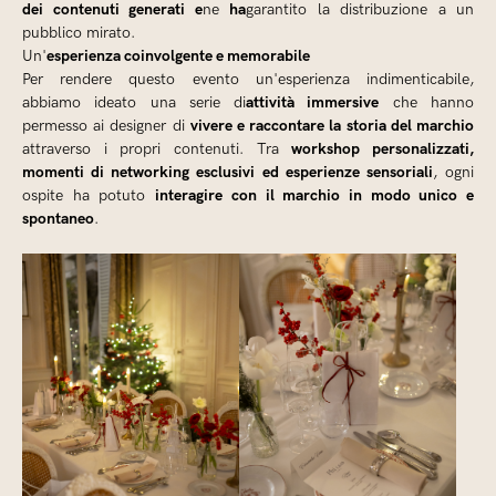
dei contenuti generati e
ha
ne
garantito la distribuzione a un
pubblico mirato.
esperienza coinvolgente e memorabile
‍Un'
Per rendere questo evento un'esperienza indimenticabile,
attività immersive
abbiamo ideato una serie di
che hanno
vivere e raccontare la storia del marchio
permesso ai designer di
workshop personalizzati,
attraverso i propri contenuti. Tra
momenti di networking esclusivi ed esperienze sensoriali
, ogni
interagire con il marchio in modo unico e
ospite ha potuto
spontaneo
.