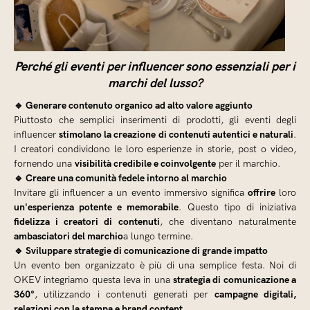
Perché gli eventi per influencer sono essenziali per i
marchi del lusso?
🔹 Generare contenuto organico ad alto valore aggiunto
Piuttosto che semplici inserimenti di prodotti, gli eventi degli
stimolano la creazione di contenuti autentici e naturali
influencer
.
I creatori condividono le loro esperienze in storie, post o video,
visibilità credibile e coinvolgente
fornendo una
per il marchio.
🔹 Creare una comunità fedele intorno al marchio
offrire
Invitare gli influencer a un evento immersivo significa
loro
un'esperienza potente e memorabile
. Questo tipo di iniziativa
fidelizza i creatori di contenuti
, che diventano naturalmente
ambasciatori del marchio
a lungo termine.
🔹 Sviluppare strategie di comunicazione di grande impatto
Un evento ben organizzato è più di una semplice festa. Noi di
strategia di comunicazione a
OKEV integriamo questa leva in una
360°
campagne digitali,
, utilizzando i contenuti generati per
relazioni con la stampa e brand content.